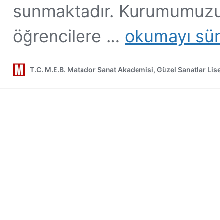
sunmaktadır. Kurumumuzun
Bire
öğrencilere …
okumayı sü
Bir
Profesyonel
ÖZEL
T.C. M.E.B. Matador Sanat Akademisi, Güzel Sanatlar Lise
DERS