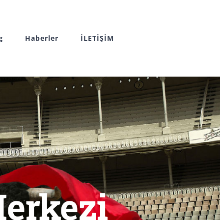
g
Haberler
İLETİŞİM
erkezi