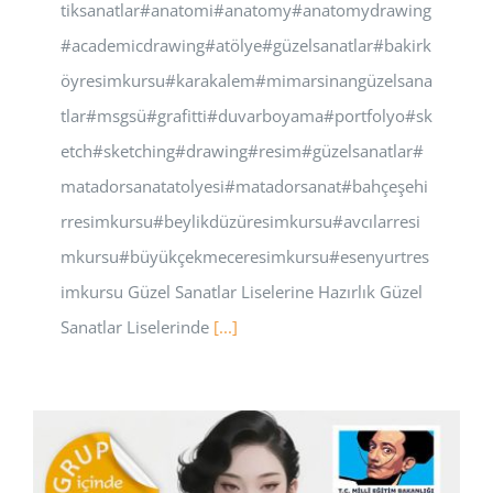
tiksanatlar#anatomi#anatomy#anatomydrawing
#academicdrawing#atölye#güzelsanatlar#bakirk
öyresimkursu#karakalem#mimarsinangüzelsana
tlar#msgsü#grafitti#duvarboyama#portfolyo#sk
etch#sketching#drawing#resim#güzelsanatlar#
matadorsanatatolyesi#matadorsanat#bahçeşehi
rresimkursu#beylikdüzüresimkursu#avcılarresi
mkursu#büyükçekmeceresimkursu#esenyurtres
imkursu Güzel Sanatlar Liselerine Hazırlık Güzel
Sanatlar Liselerinde
[...]