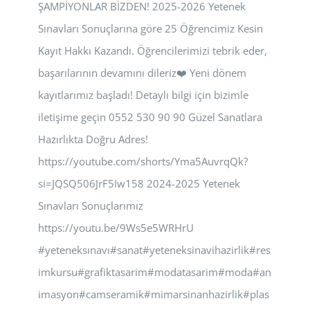
ŞAMPİYONLAR BİZDEN! 2025-2026 Yetenek
Sınavları Sonuçlarına göre 25 Öğrencimiz Kesin
Kayıt Hakkı Kazandı. Öğrencilerimizi tebrik eder,
başarılarının devamını dileriz❤️ Yeni dönem
kayıtlarımız başladı! Detaylı bilgi için bizimle
iletişime geçin 0552 530 90 90 Güzel Sanatlara
Hazırlıkta Doğru Adres!
https://youtube.com/shorts/Yma5AuvrqQk?
si=JQSQ506JrF5Iw158 2024-2025 Yetenek
Sınavları Sonuçlarımız
https://youtu.be/9Ws5e5WRHrU
#yeteneksınavı#sanat#yeteneksinavihazirlik#res
imkursu#grafiktasarim#modatasarim#moda#an
imasyon#camseramik#mimarsinanhazirlik#plas