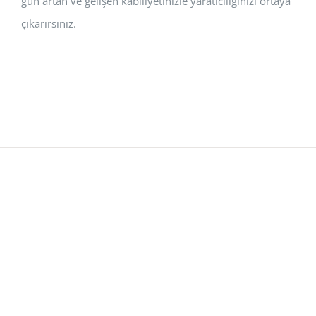
gün artan ve gelişen kabiliyetinizle yaratıcılığınızı ortaya
çıkarırsınız.