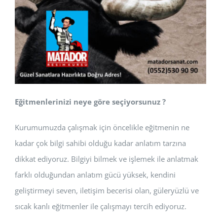
Eğitmenlerinizi neye göre seçiyorsunuz ?
Kurumumuzda çalışmak için öncelikle eğitmenin ne
kadar çok bilgi sahibi olduğu kadar anlatım tarzına
dikkat ediyoruz. Bilgiyi bilmek ve işlemek ile anlatmak
farklı olduğundan anlatım gücü yüksek, kendini
geliştirmeyi seven, iletişim becerisi olan, güleryüzlü ve
sıcak kanlı eğitmenler ile çalışmayı tercih ediyoruz.