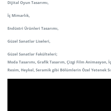
Dijital Oyun Tasarımı,
İç Mimarlık,
Endüstri Ürünleri Tasarımı,
Güzel Sanatlar Liseleri,
Güzel Sanatlar Fakülteleri;
Moda Tasarımı, Grafik Tasarım, Çizgi Film Animasyon, İ
Resim, Heykel, Seramik
gibi Bölümlerin Özel Yetenek Sı