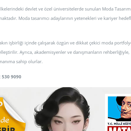
lkelerindeki devlet ve özel üniversitelerde sunulan Moda Tasarım 
maktadır. Moda tasarımcı adaylarının yetenekleri ve kariyer hedefl
n işbirliği içinde çalışarak özgün ve dikkat çekici moda portfolyol
leştirilir. Ayrıca, akademisyenler ve danışmanların rehberliğiyle, p
onanıma sahip olurlar.
2 530 9090