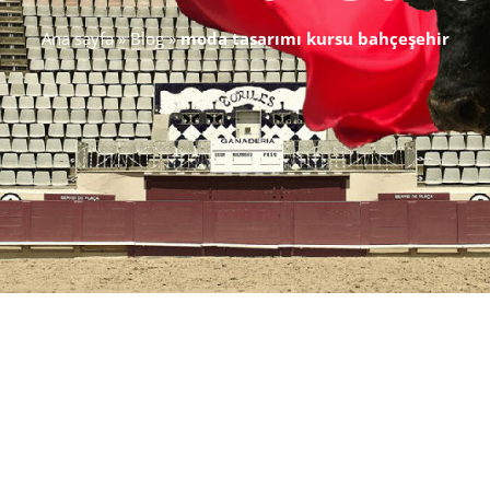
Ana sayfa
»
Blog
»
moda tasarımı kursu bahçeşehir