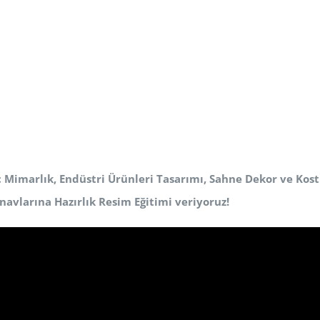
ç Mimarlık, Endüstri Ürünleri Tasarımı, Sahne Dekor ve Ko
navlarına Hazırlık Resim Eğitimi veriyoruz!