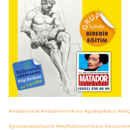
#matadorsanat
#matadorresimkursu
#guabeylikdüzü
#bahç
#güzelsanatlarahazırlık
#beylikdüzüresimkursu
#avcılarres