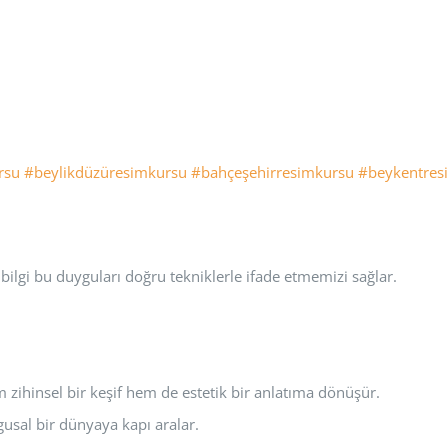
rsu
#beylikdüzüresimkursu
#bahçeşehirresimkursu
#beykentres
, bilgi bu duyguları doğru tekniklerle ifade etmemizi sağlar.
m zihinsel bir keşif hem de estetik bir anlatıma dönüşür.
gusal bir dünyaya kapı aralar.