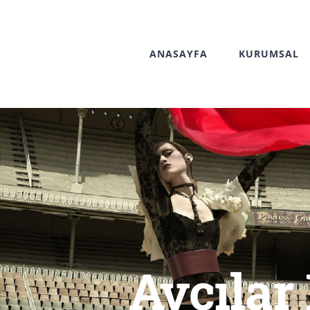
Skip
to
ANASAYFA
KURUMSAL
content
Avcılar