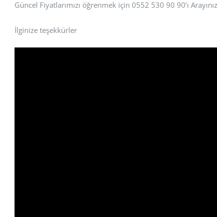
Güncel Fiyatlarımızı öğrenmek için 0552 530 90 90’ı Arayınız
İlginize teşekkürler