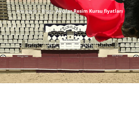
Ana sayfa
»
Blog
»
Avcılar Resim Kursu fiyatları