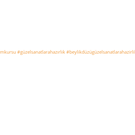
imkursu
#güzelsanatlarahazırlık
#beylikdüzügüzelsanatlarahazirli