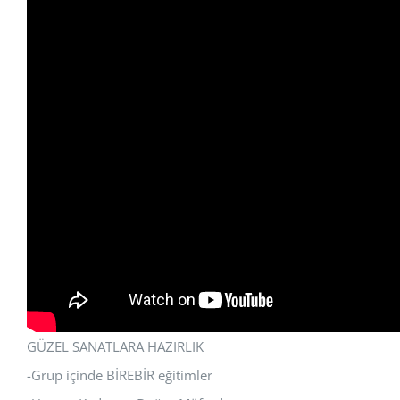
GÜZEL SANATLARA HAZIRLIK
-Grup içinde BİREBİR eğitimler