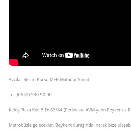
Avcılar Resim Kursu MEB Matador Sanat
Tel: (0552) 530 90 90
Keleş Plaza Kat: 5 D: 83/84 (Perlavista AVM yanı) Beykent –
Metrobüsle gelecekler, Beykent durağında inerek bize ulaşabil