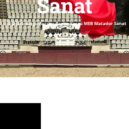
Sanat
Ana sayfa
»
Blog
»
Avcılar Resim Kursu MEB Matador Sanat