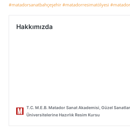
#matadorsanatbahçeşehir
#matadorresimatölyesi
#matador