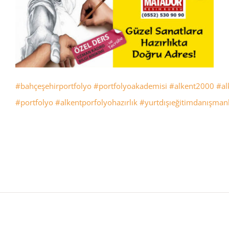
#bahçeşehirportfolyo
#portfolyoakademisi
#alkent2000
#al
#portfolyo
#alkentporfolyohazırlık
#yurtdışıeğitimdanışmanl