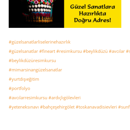
#güzelsanatlarliselerinehazırlık
#güzelsanatlar
#fineart
#resimkursu
#beylikdüzü
#avcılar
#s
#beylikdüzüresimkursu
#mimarsinangüzelsanatlar
#yurtdışıeğitim
#portfolyo
#avcılarresimkursu
#ardıçlıgölevleri
#yeteneksınavı
#bahçeşehirgölet
#toskanavadisievleri
#sunf