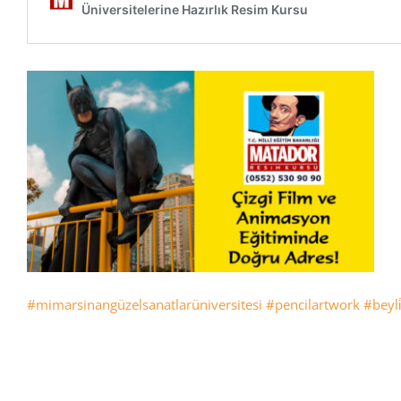
#mimarsinangüzelsanatlarüniversitesi
#pencilartwork
#beyli