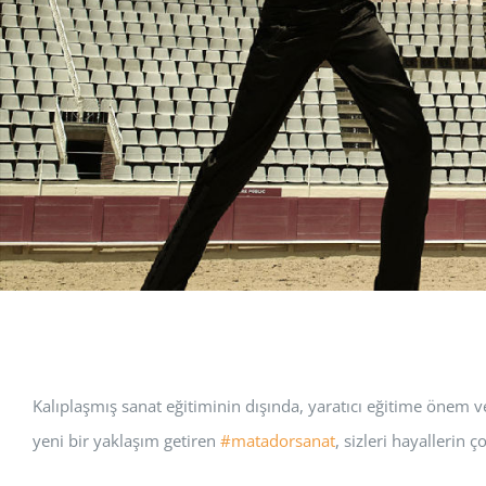
Kalıplaşmış sanat eğitiminin dışında, yaratıcı eğitime önem 
yeni bir yaklaşım getiren
#matadorsanat
, sizleri hayallerin ç