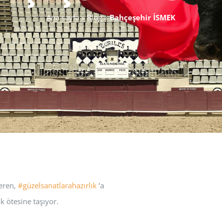
Ana sayfa
»
Blog
»
Bahçeşehir İSMEK
veren,
#güzelsanatlarahazırlık
‘a
ok ötesine taşıyor.