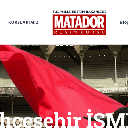
KURSLARIMIZ
Blo
hçeşehir İS