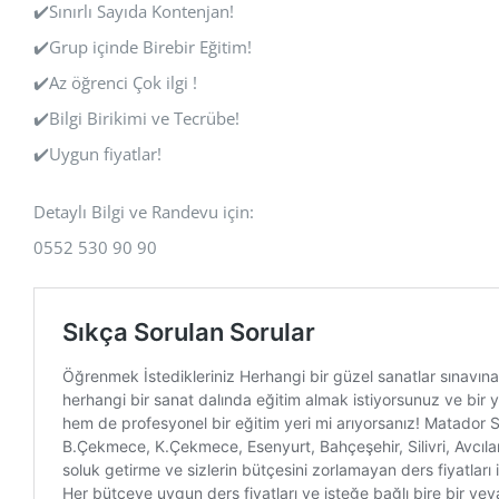
✔️Sınırlı Sayıda Kontenjan!
✔️Grup içinde Birebir Eğitim!
✔️Az öğrenci Çok ilgi !
✔️Bilgi Birikimi ve Tecrübe!
✔️Uygun fiyatlar!
Detaylı Bilgi ve Randevu için:
0552 530 90 90