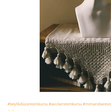
#beylikdüzüresimkursu
#avcılarresimkursu
#mimarobaresi