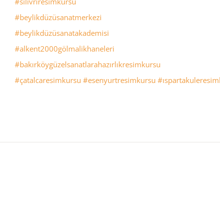
#silivriresimkursu
#beylikdüzüsanatmerkezi
#beylikdüzüsanatakademisi
#alkent2000gölmalikhaneleri
#bakırköygüzelsanatlarahazırlıkresimkursu
#çatalcaresimkursu
#esenyurtresimkursu
#ıspartakuleresim