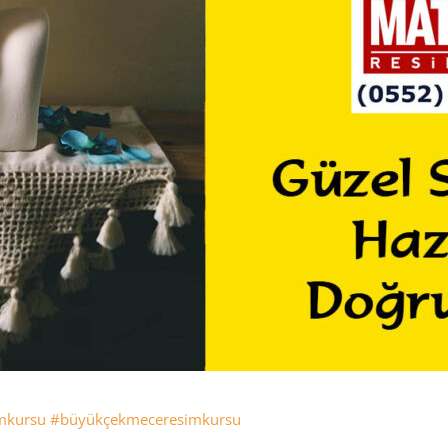
mkursu
#büyükçekmeceresimkursu