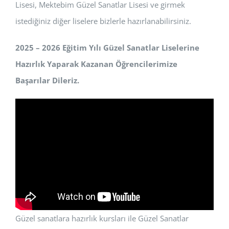
Lisesi, Mektebim Güzel Sanatlar Lisesi ve girmek
istediğiniz diğer liselere bizlerle hazırlanabilirsiniz.
2025 – 2026 Eğitim Yılı Güzel Sanatlar Liselerine
Hazırlık Yaparak Kazanan Öğrencilerimize
Başarılar Dileriz.
Güzel sanatlara hazırlık kursları ile Güzel Sanatlar