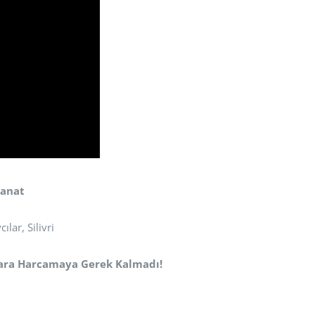
Sanat
lar, Silivri
Para Harcamaya Gerek Kalmadı!