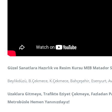
Güzel Sanatlara Hazırlık ve Resim Kursu MEB Matador 
Beylikdüzü, B.Çekmece, K.Çekmece, Bahçeşehir, Esenyurt, Avcı
Uzaklara Gitmeye, Trafikte Eziyet Çekmeye, Fazladan 
Metrobüsle Hemen Yanınızdayız!