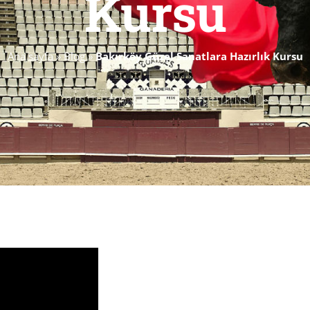
Kursu
Ana sayfa
»
Blog
»
Bakırköy Güzel Sanatlara Hazırlık Kursu