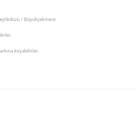
 Beylikdüzü / Büyükçekmece
irler.
arkına koyabilirler.