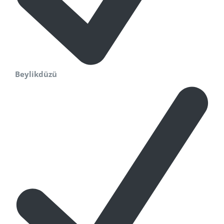
Beylikdüzü