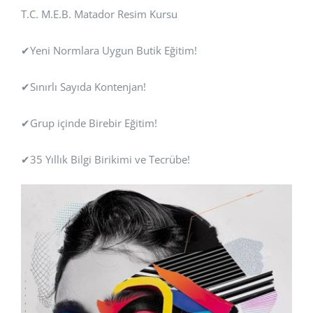
T.C. M.E.B. Matador Resim Kursu
✔Yeni Normlara Uygun Butik Eğitim!
✔Sınırlı Sayıda Kontenjan!
✔Grup içinde Birebir Eğitim!
✔35 Yıllık Bilgi Birikimi ve Tecrübe!