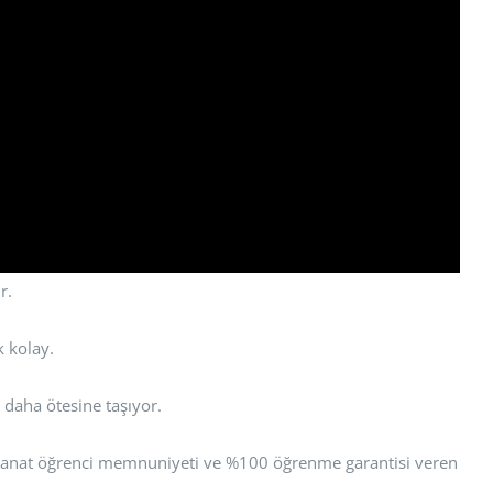
r.
k kolay.
 daha ötesine taşıyor.
or Sanat öğrenci memnuniyeti ve %100 öğrenme garantisi veren