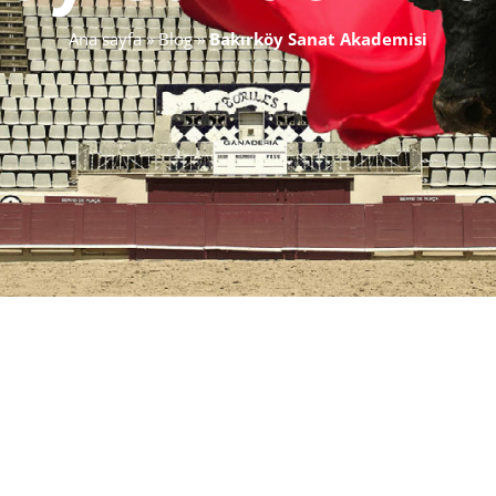
Ana sayfa
»
Blog
»
Bakırköy Sanat Akademisi