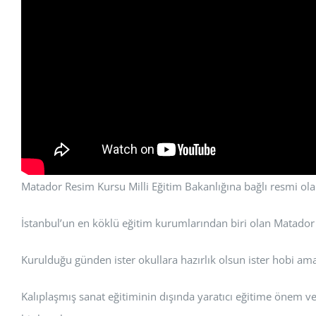
Matador Resim Kursu Milli Eğitim Bakanlığına bağlı resmi ola
İstanbul’un en köklü eğitim kurumlarından biri olan Matador 
Kurulduğu günden ister okullara hazırlık olsun ister hobi amaç
Kalıplaşmış sanat eğitiminin dışında yaratıcı eğitime önem 