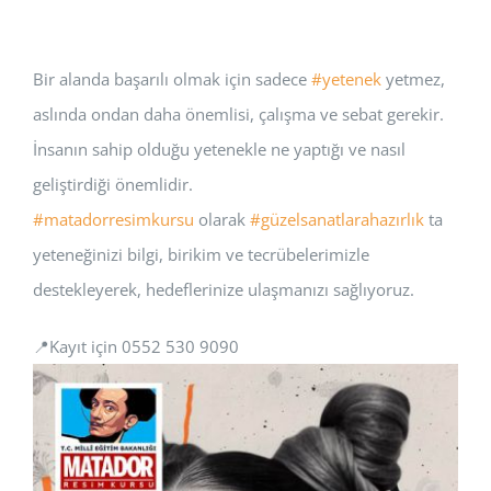
Bir alanda başarılı olmak için sadece
#yetenek
yetmez,
aslında ondan daha önemlisi, çalışma ve sebat gerekir.
İnsanın sahip olduğu yetenekle ne yaptığı ve nasıl
geliştirdiği önemlidir.
#matadorresimkursu
olarak
#güzelsanatlarahazırlık
ta
yeteneğinizi bilgi, birikim ve tecrübelerimizle
destekleyerek, hedeflerinize ulaşmanızı sağlıyoruz.
📍Kayıt için 0552 530 9090