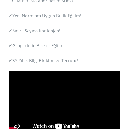
T.C. M.E.B. Matador Resim Kursu
✔Yeni Normlara Uygun Butik Eğitim!
✔Sınırlı Sayıda Kontenjan!
✔Grup içinde Birebir Eğitim!
✔35 Yıllık Bilgi Birikimi ve Tecrübe!