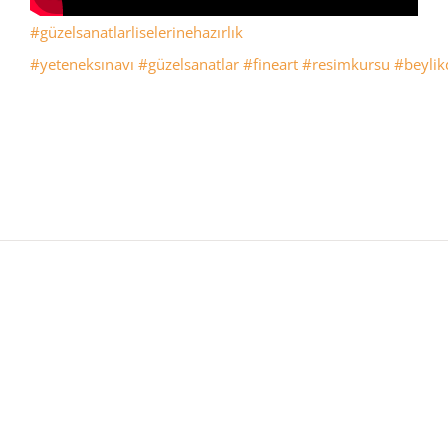
#güzelsanatlarliselerinehazırlık
#yeteneksınavı
#güzelsanatlar
#fineart
#resimkursu
#beyli