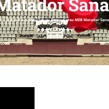
Matador Sana
Ana sayfa
»
Blog
»
Beylikduzu Resim Kursu MEB Matador Sana