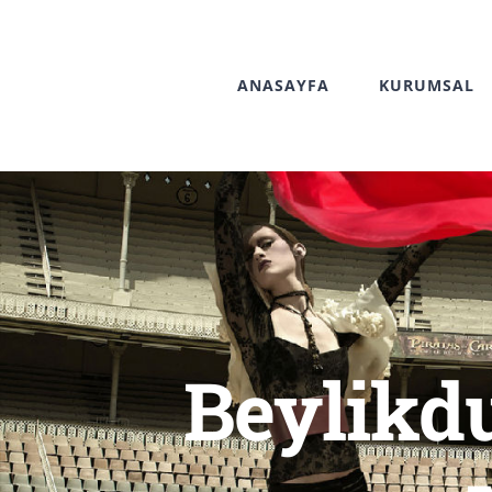
Skip
to
ANASAYFA
KURUMSAL
content
Beylikd