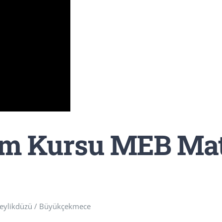
im Kursu MEB Mat
 Beylikdüzü / Büyükçekmece