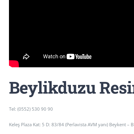
Beylikduzu Res
Tel: (0552) 530 90 90
Keleş Plaza Kat: 5 D: 83/84 (Perlavista AVM yanı) Beykent –