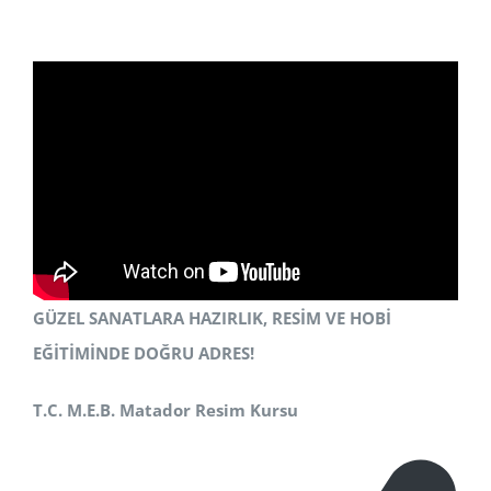
GÜZEL SANATLARA HAZIRLIK, RESİM VE HOBİ
EĞİTİMİNDE DOĞRU ADRES!
T.C. M.E.B. Matador Resim Kursu