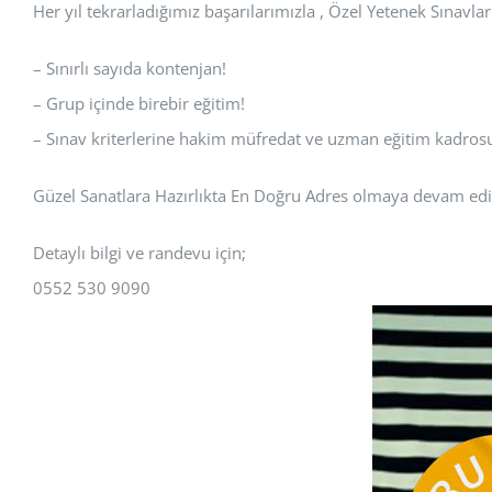
Her yıl tekrarladığımız başarılarımızla , Özel Yetenek Sınavlar
– Sınırlı sayıda kontenjan!
– Grup içinde birebir eğitim!
– Sınav kriterlerine hakim müfredat ve uzman eğitim kadros
Güzel Sanatlara Hazırlıkta En Doğru Adres olmaya devam edi
Detaylı bilgi ve randevu için;
0552 530 9090