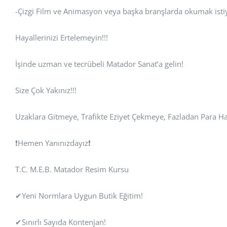
-Çizgi Film ve Animasyon veya başka branşlarda okumak isti
Hayallerinizi Ertelemeyin!!!
İşinde uzman ve tecrübeli Matador Sanat’a gelin!
Size Çok Yakınız!!!
Uzaklara Gitmeye, Trafikte Eziyet Çekmeye, Fazladan Para 
❗Hemen Yanınızdayız❗
T.C. M.E.B. Matador Resim Kursu
✔Yeni Normlara Uygun Butik Eğitim!
✔Sınırlı Sayıda Kontenjan!