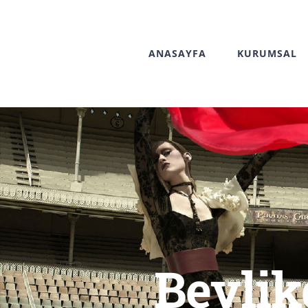
Skip
to
ANASAYFA
KURUMSAL
content
Beylik