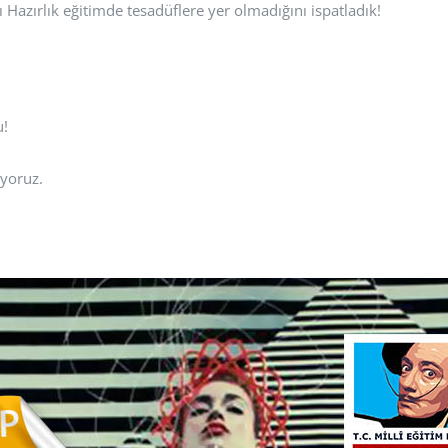
ı Hazırlık eğitimde tesadüflere yer olmadığını ispatladık!
u!
yoruz.