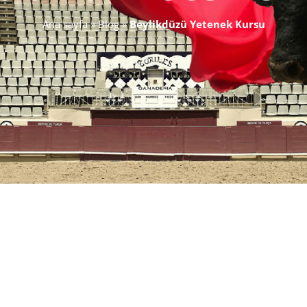
Ana sayfa
»
Blog
»
Beylikdüzü Yetenek Kursu