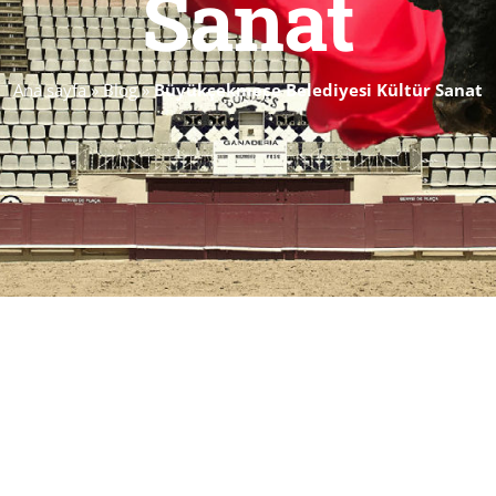
Sanat
Ana sayfa
»
Blog
»
Büyükçekmece Belediyesi Kültür Sanat