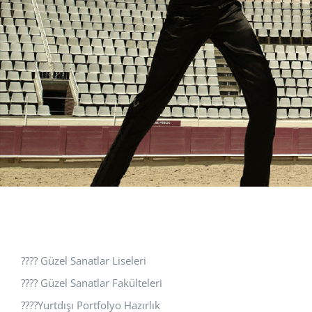
???? Güzel Sanatlar Liseleri
???? Güzel Sanatlar Fakülteleri
????Yurtdışı Portfolyo Hazırlık