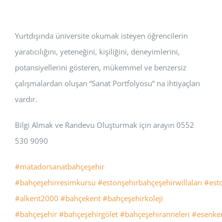
Yurtdışında üniversite okumak isteyen öğrencilerin
yaratıcılığını, yeteneğini, kişiliğini, deneyimlerini,
potansiyellerini gösteren, mükemmel ve benzersiz
çalışmalardan oluşan “Sanat Portfolyosu” na ihtiyaçları
vardır.
Bilgi Almak ve Randevu Oluşturmak için arayın 0552
530 9090
#matadorsanatbahçeşehir
#bahçeşehirresimkursu
#estonşehirbahçeşehirwillaları
#est
#alkent2000
#bahçekent
#bahçeşehirkoleji
#bahçeşehir
#bahçeşehirgölet
#bahçeşehiranneleri
#esenke