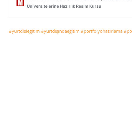
#yurtdisiegitim
#yurtdışındaeğitim
#portfolyohazırlama
#por