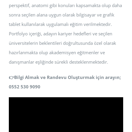
perspektif, anatomi gibi konuları kapsamakta olup daha
sonra seçilen alana uygun olarak bilgisayar ve grafik
tablet kullanılarak uygulamalı eğitim verilmektedir.
Portfolyo içeriği, adayın kariyer hedefleri ve seçilen
üniversitelerin beklentileri doğrultusunda özel olarak
hazırlanmakta olup akademisyen eğitmenler ve
danışmanlar eşliğinde sürekli desteklenmektedir.
👉
Bilgi Almak ve Randevu Oluşturmak için arayın;
0552 530 9090