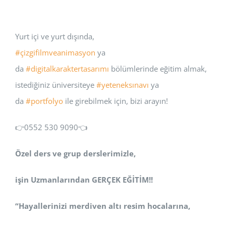
Yurt içi ve yurt dışında,
#çizgifilmveanimasyon
ya
da
#digitalkaraktertasarımı
bölümlerinde eğitim almak,
istediğiniz üniversiteye
#yeteneksınavı
ya
da
#portfolyo
ile girebilmek için, bizi arayın!
👉0552 530 9090👈
Özel ders ve grup derslerimizle,
işin Uzmanlarından GERÇEK EĞİTİM!!
“Hayallerinizi merdiven altı resim hocalarına,