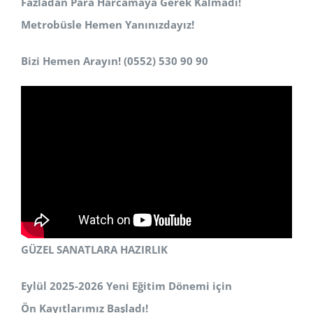
Fazladan Para Harcamaya Gerek Kalmadı!
Metrobüsle Hemen Yanınızdayız!
Bizi Hemen Arayın! (0552) 530 90 90
GÜZEL SANATLARA HAZIRLIK
Eylül 2025-2026 Yeni Eğitim Dönemi için
Ön Kayıtlarımız Başladı!