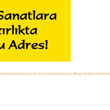
beykentresimkursu
#mimarobaresimkursu
#buyukcekmeceresim