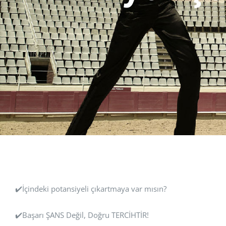
✔️İçindeki potansiyeli çıkartmaya var mısın?
✔️Başarı ŞANS Değil, Doğru TERCİHTİR!