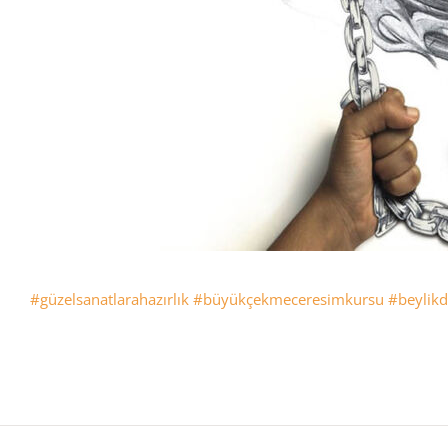
#güzelsanatlarahazırlık
#büyükçekmeceresimkursu
#beylik