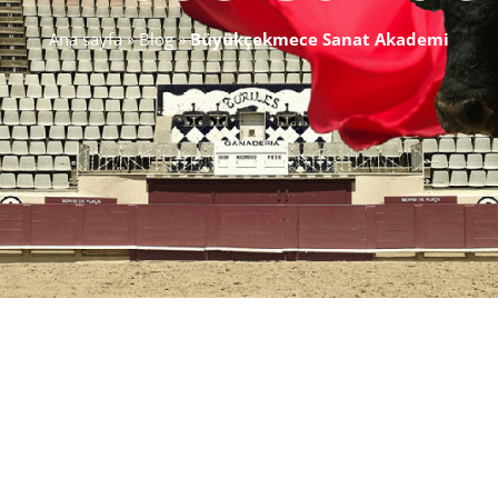
Ana sayfa
»
Blog
»
Büyükçekmece Sanat Akademi