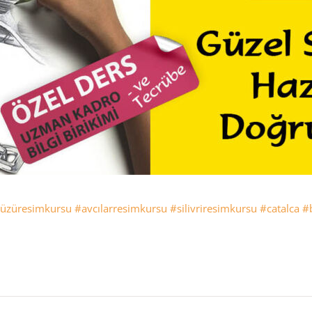
düzüresimkursu
#avcılarresimkursu
#silivriresimkursu
#catalca
#