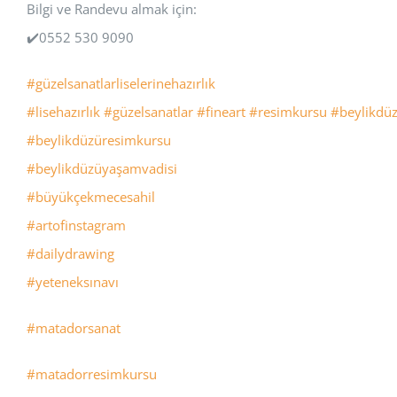
Bilgi ve Randevu almak için:
✔️0552 530 9090
#güzelsanatlarliselerinehazırlık
#lisehazırlık
#güzelsanatlar
#fineart
#resimkursu
#beylikdü
#beylikdüzüresimkursu
#beylikdüzüyaşamvadisi
#büyükçekmecesahil
#artofinstagram
#dailydrawing
#yeteneksınavı
#matadorsanat
#matadorresimkursu