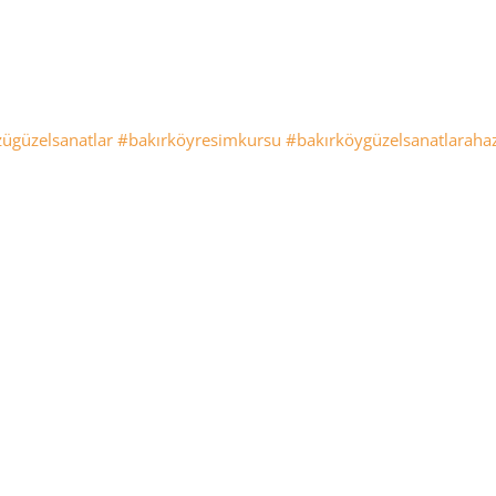
ügüzelsanatlar
#bakırköyresimkursu
#bakırköygüzelsanatlarahaz