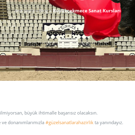
Ana sayfa
»
Blog
»
Büyükçekmece Sanat Kursları
bilmiyorsan, büyük ihtimalle başarısız olacaksın.
be ve donanımlarımızla
#güzelsanatlarahazirlik
ta yanındayız.