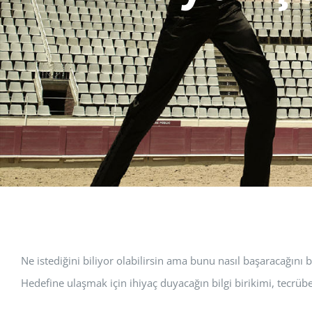
Ne istediğini biliyor olabilirsin ama bunu nasıl başaracağını 
Hedefine ulaşmak için ihiyaç duyacağın bilgi birikimi, tecrü