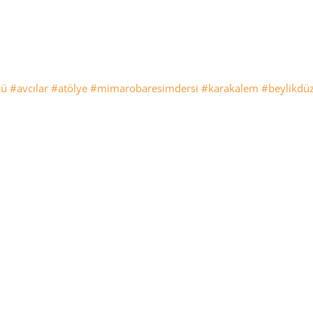
zü
#avcılar
#atölye
#mimarobaresimdersi
#karakalem
#beylikdüz