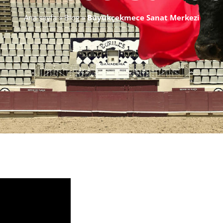
Ana sayfa
»
Blog
»
Büyükçekmece Sanat Merkezi