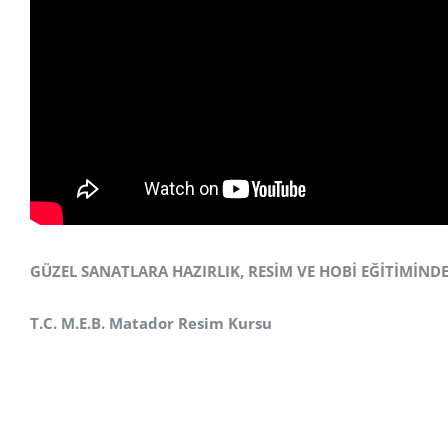
GÜZEL SANATLARA HAZIRLIK, RESİM VE HOBİ EĞİTİMİND
T.C. M.E.B. Matador Resim Kursu