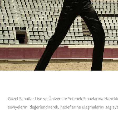
Güzel Sanatlar Lise ve Üniversite Yetenek Sınavlarına Hazırlı
seviyelerini değerlendirerek, hedeflerine ulaşmalarını sağlaya