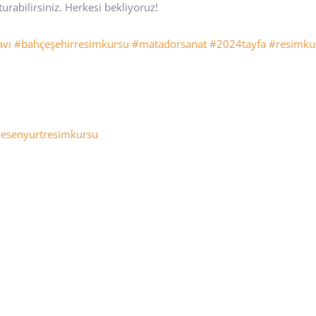
urabilirsiniz. Herkesi bekliyoruz!
avı
#bahçeşehirresimkursu
#matadorsanat
#2024tayfa
#resimku
esenyurtresimkursu