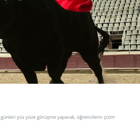
r günleri yüz yüze görüşme yaparak, öğrencilerin çizim