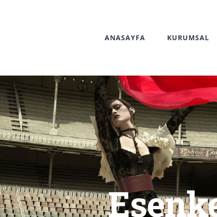
Skip
to
ANASAYFA
KURUMSAL
content
Esenke