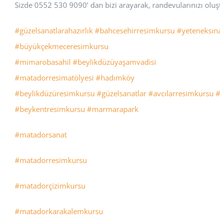
Sizde 0552 530 9090’ dan bizi arayarak, randevularınızı oluşt
#güzelsanatlarahazırlık
#bahcesehirresimkursu
#yeteneksın
#büyükçekmeceresimkursu
#mimarobasahil
#beylikdüzüyaşamvadisi
#matadorresimatölyesi
#hadımköy
#beylikdüzüresimkursu
#güzelsanatlar
#avcılarresimkursu
#
#beykentresimkursu
#marmarapark
#matadorsanat
#matadorresimkursu
#matadorçizimkursu
#matadorkarakalemkursu