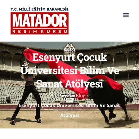
Skip
to
content
Esenyurt Çocuk
Üniversitesi Bilim Ve
Sanat Atölyesi
Ana sayfa
»
Blog
»
Esenyurt Çocuk Üniversitesi Bilim Ve Sanat
Atölyesi