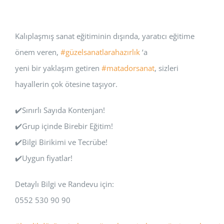
Kalıplaşmış sanat eğitiminin dışında, yaratıcı eğitime
önem veren,
#güzelsanatlarahazırlık
‘a
yeni bir yaklaşım getiren
#matadorsanat
, sizleri
hayallerin çok ötesine taşıyor.
✔️Sınırlı Sayıda Kontenjan!
✔️Grup içinde Birebir Eğitim!
✔️Bilgi Birikimi ve Tecrübe!
✔️Uygun fiyatlar!
Detaylı Bilgi ve Randevu için:
0552 530 90 90