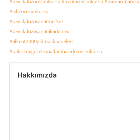
#beylikdüzüresimkursu
#avcılarresimkursu
#mimarobaresi
#silivriresimkursu
#beylikdüzüsanatmerkezi
#beylikdüzüsanatakademisi
#alkent2000gölmalikhaneleri
#bakırköygüzelsanatlarahazırlıkresimkursu