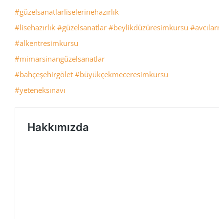
#güzelsanatlarliselerinehazırlık
#lisehazırlık
#güzelsanatlar
#beylikdüzüresimkursu
#avcıla
#alkentresimkursu
#mimarsinangüzelsanatlar
#bahçeşehirgölet
#büyükçekmeceresimkursu
#yeteneksınavı