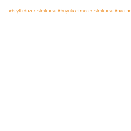
#beylikdüzüresimkursu
#buyukcekmeceresimkursu
#avcıla