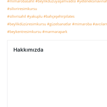
#mimarobasahil
#beylikdüzüyaşamvadisi
#yeteneksınavınah
#silivriresimkursu
#silivrisahil
#yakuplu
#bahçeşehirpilates
#beylikdüzüresimkursu
#güzelsanatlar
#mimaroba
#avcılar
#beykentresimkursu
#marmarapark