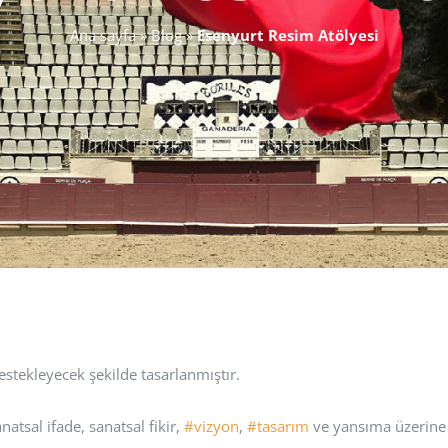
Ana sayfa
»
Blog
»
Esenyurt Resim Atölyesi
estekleyecek şekilde tasarlanmıştır.
atsal ifade, sanatsal fikir,
#vizyon
,
#tasarım
ve yansıma üzerine 