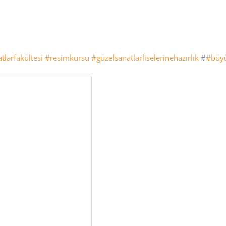
tlarfakültesi
#resimkursu
#güzelsanatlarliselerinehazırlık
#
#büy