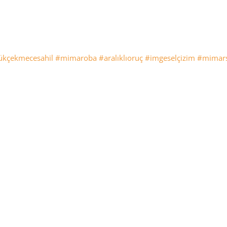
ükçekmecesahil
#mimaroba
#aralıklıoruç
#imgeselçizim
#mimarsi