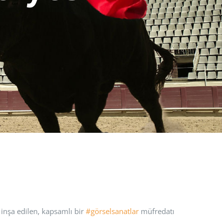
inşa edilen, kapsamlı bir
#görselsanatlar
müfredatı