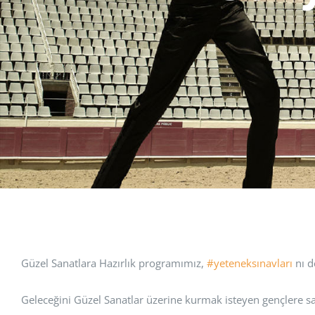
Güzel Sanatlara Hazırlık programımız,
#yeteneksınavları
nı d
Geleceğini Güzel Sanatlar üzerine kurmak isteyen gençlere san