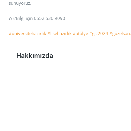
sunuyoruz.
????Bilgi için 0552 530 9090
#üniversitehazırlık
#lisehazırlık
#atölye
#gsl2024
#güzelsana