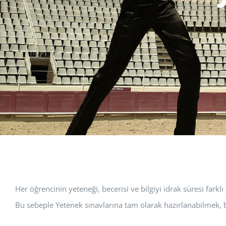
Her öğrencinin yeteneği, becerisi ve bilgiyi idrak süresi farklı
Bu sebeple Yetenek sınavlarına tam olarak hazırlanabilmek, b