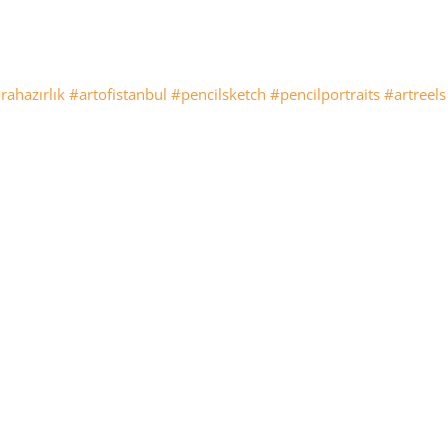
rahazırlık
#artofistanbul
#pencilsketch
#pencilportraits
#artreels