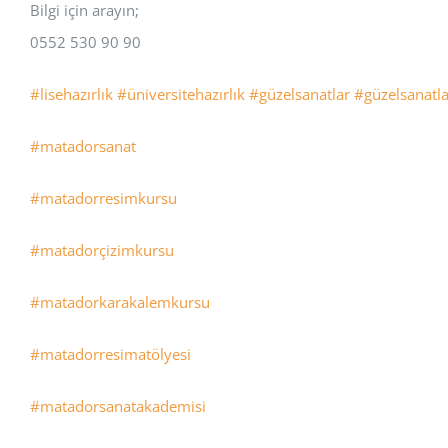
Bilgi için arayın;
0552 530 90 90
#lisehazırlık
#üniversitehazırlık
#güzelsanatlar
#güzelsanatla
#matadorsanat
#matadorresimkursu
#matadorçizimkursu
#matadorkarakalemkursu
#matadorresimatölyesi
#matadorsanatakademisi