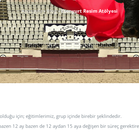
Ana sayfa
»
Blog
»
Esenyurt Resim Atölyesi
 olduğu için; eğitimlerimiz, grup içinde birebir şeklindedir.
azen 12 ay bazen de 12 aydan 15 aya değişen bir süreç gerektireb