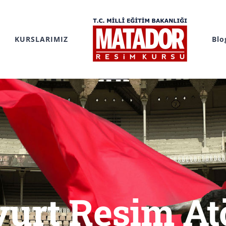
KURSLARIMIZ
Blo
urt Resim At