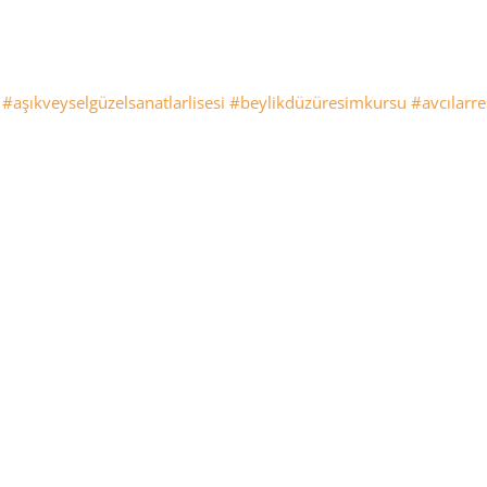
#aşıkveyselgüzelsanatlarlisesi
#beylikdüzüresimkursu
#avcılarr