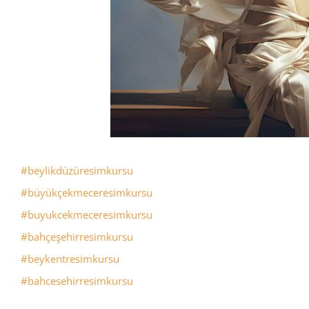
#beylikdüzüresimkursu
#büyükçekmeceresimkursu
#buyukcekmeceresimkursu
#bahçeşehirresimkursu
#beykentresimkursu
#bahcesehirresimkursu