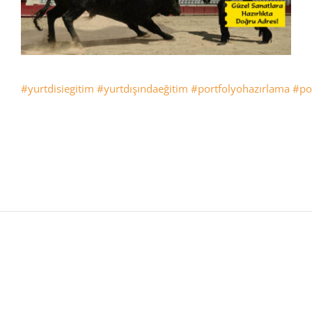
#yurtdisiegitim
#yurtdışındaeğitim
#portfolyohazırlama
#por