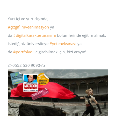
Yurt içi ve yurt dışında,
#çizgifilmveanimasyon
ya
da
#digitalkaraktertasarımı
bölümlerinde eğitim almak,
istediğiniz üniversiteye
#yeteneksınavı
ya
da
#portfolyo
ile girebilmek için, bizi arayın!
👉0552 530 9090👈