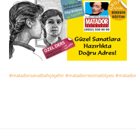
#matadorsanatbahçeşehir
#matadorresimatölyesi
#matador