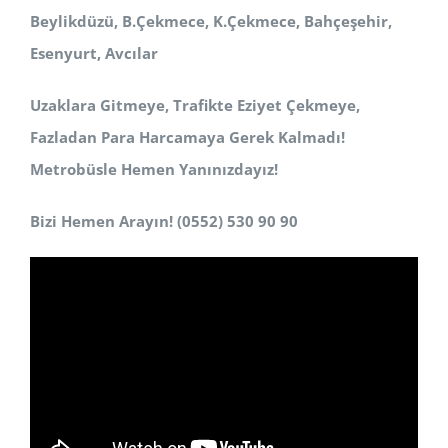
Beylikdüzü, B.Çekmece, K.Çekmece, Bahçeşehir,
Esenyurt, Avcılar
Uzaklara Gitmeye, Trafikte Eziyet Çekmeye,
Fazladan Para Harcamaya Gerek Kalmadı!
Metrobüsle Hemen Yanınızdayız!
Bizi Hemen Arayın! (0552) 530 90 90