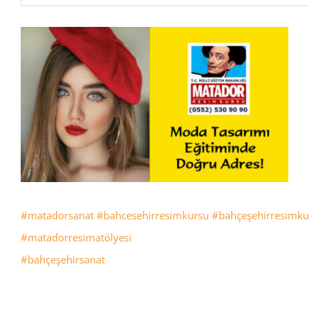
#matadorsanat
#bahcesehirresimkursu
#bahçeşehirresimku
#matadorresimatölyesi
#bahçeşehirsanat