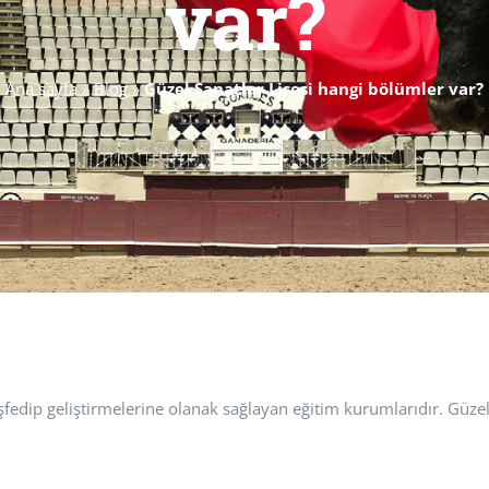
var?
Ana sayfa
»
Blog
»
Güzel Sanatlar Lisesi hangi bölümler var?
eşfedip geliştirmelerine olanak sağlayan eğitim kurumlarıdır. Güzel