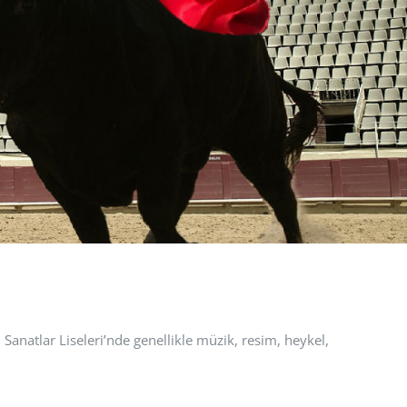
 Sanatlar Liseleri’nde genellikle müzik, resim, heykel,