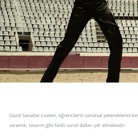
Güzel Sanatlar Liseleri, öğrencilerin sanatsal yeteneklerini k
seramik, tasarım gibi farklı sanat dalları yer almaktadır.