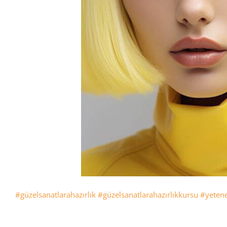
#güzelsanatlarahazırlık
#güzelsanatlarahazırlıkkursu
#yetene