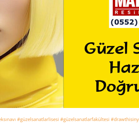
ksınavı
#güzelsanatlarlisesi
#güzelsanatlarfakültesi
#drawthisiny