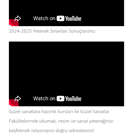
2024-2025 Yetenek Sınavları Sonuçlarımız
Güzel sanatlara hazırlık kursları ile Güzel Sanatlar
Fakültelerinde okumak, resim ve sanat yeteneğinizi
keşfetmek istiyorsanız doğru adrestesiniz!