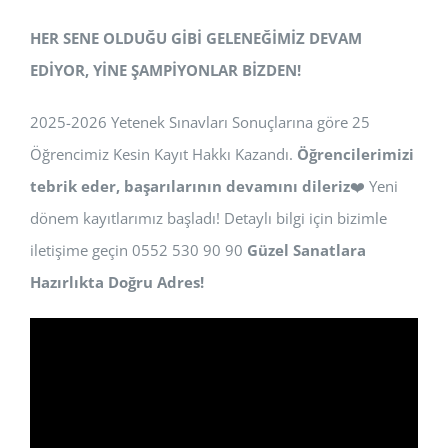
HER SENE OLDUĞU GİBİ GELENEĞİMİZ DEVAM
EDİYOR, YİNE ŞAMPİYONLAR BİZDEN!
2025-2026 Yetenek Sınavları Sonuçlarına göre 25
Öğrencimiz Kesin Kayıt Hakkı Kazandı.
Öğrencilerimizi
tebrik eder, başarılarının devamını dileriz
❤️ Yeni
dönem kayıtlarımız başladı! Detaylı bilgi için bizimle
iletişime geçin 0552 530 90 90
Güzel Sanatlara
Hazırlıkta Doğru Adres!