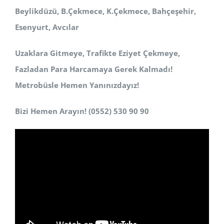
Beylikdüzü, B.Çekmece, K.Çekmece, Bahçeşehir,
Esenyurt, Avcılar
Uzaklara Gitmeye, Trafikte Eziyet Çekmeye,
Fazladan Para Harcamaya Gerek Kalmadı!
Metrobüsle Hemen Yanınızdayız!
Bizi Hemen Arayın! (0552) 530 90 90