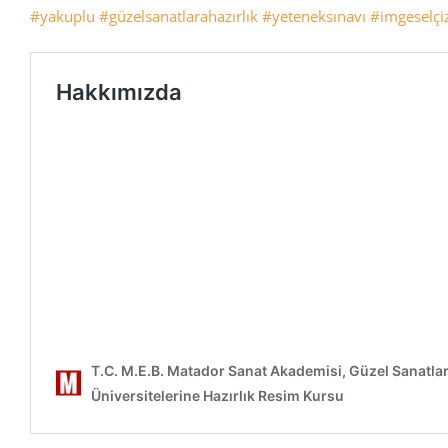
#yakuplu
#güzelsanatlarahazırlık
#yeteneksınavı
#imgeselçi