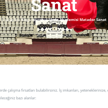
Sanat
Ana sayfa
»
Blog
»
İstanbul Moda Akademisi Matador Sanat
e çalışma fırsatları bulabilirsiniz. İş imkanları, yeteneklerinize, 
leceğiniz bazı alanlar: