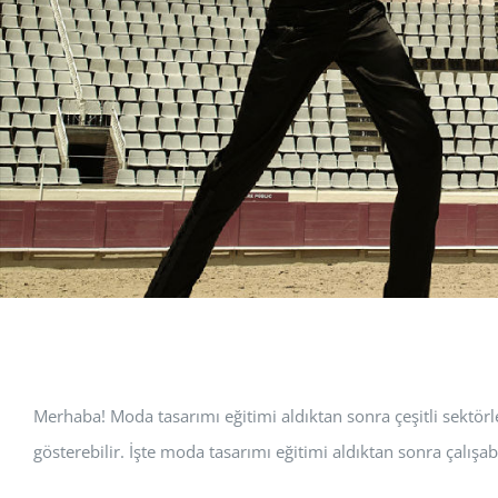
Merhaba! Moda tasarımı eğitimi aldıktan sonra çeşitli sektörlerd
gösterebilir. İşte moda tasarımı eğitimi aldıktan sonra çalışabi