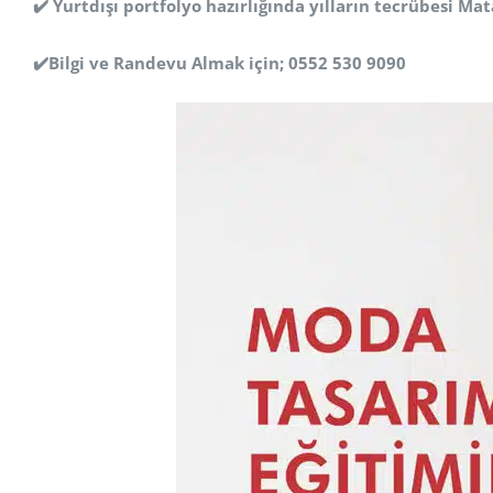
✔️ Yurtdışı portfolyo hazırlığında yılların tecrübesi Ma
✔️Bilgi ve Randevu Almak için; 0552 530 9090