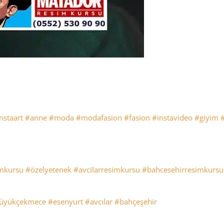
nstaart
#anne
#moda
#modafasion
#fasion
#instavideo
#giyim
mkursu
#özelyetenek
#avcilarresimkursu
#bahcesehirresimkursu
üyükçekmece
#esenyurt
#avcılar
#bahçeşehir