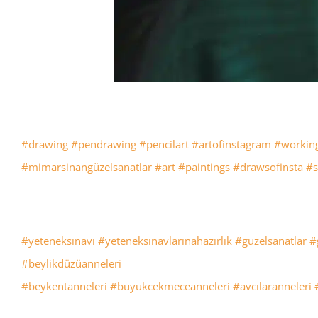
#drawing
#pendrawing
#pencilart
#artofinstagram
#workin
#mimarsinangüzelsanatlar
#art
#paintings
#drawsofinsta
#s
#yeteneksınavı
#yeteneksınavlarınahazırlık
#guzelsanatlar
#
#beylikdüzüanneleri
#beykentanneleri
#buyukcekmeceanneleri
#avcılaranneleri