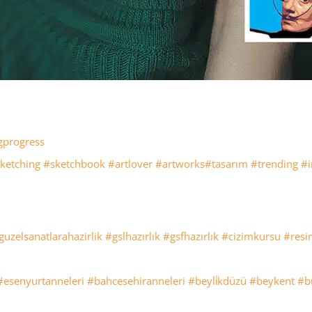
gprogress
ketching
#sketchbook
#artlover
#artworks
#tasarım
#trending
#i
guzelsanatlarahazirlik
#gslhazırlık
#gsfhazırlık
#cizimkursu
#resi
#esenyurtanneleri
#bahcesehiranneleri
#beyli̇kdüzü
#beykent
#b