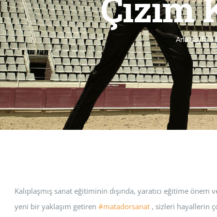
Çizim 
Ana sayfa
»
Kalıplaşmış sanat eğitiminin dışında, yaratıcı eğitime önem 
yeni bir yaklaşım getiren
#matadorsanat
, sizleri hayallerin 