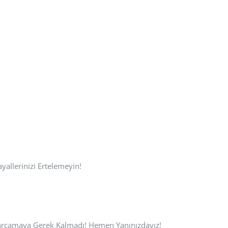
allerinizi Ertelemeyin!
Harcamaya Gerek Kalmadı! Hemen Yanınızdayız!