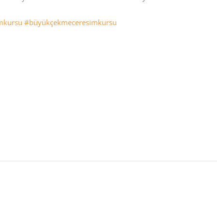
mkursu
#büyükçekmeceresimkursu