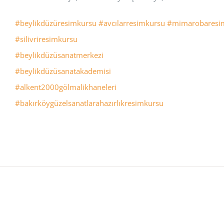
#beylikdüzüresimkursu
#avcılarresimkursu
#mimarobaresi
#silivriresimkursu
#beylikdüzüsanatmerkezi
#beylikdüzüsanatakademisi
#alkent2000gölmalikhaneleri
#bakırköygüzelsanatlarahazırlıkresimkursu