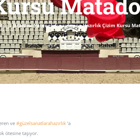
Kursu Matado
Blog
»
İstanbul Yetenek Sınavlarına Hazırlık Çizim Kursu Ma
veren ve
#güzelsanatlarahazırlık
‘a
çok ötesine taşıyor.