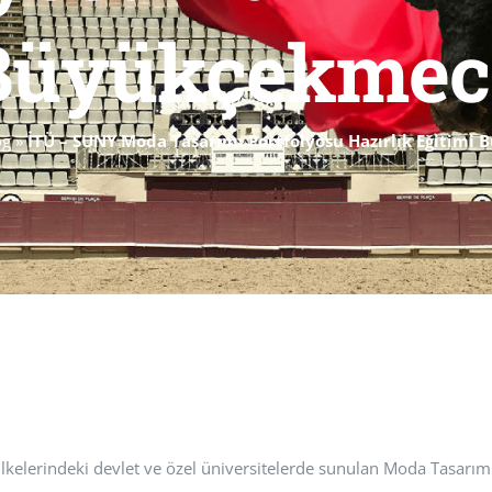
Büyükçekmec
og
»
İTÜ – SUNY Moda Tasarımı Portfolyosu Hazırlık Eğitimi
lkelerindeki devlet ve özel üniversitelerde sunulan Moda Tasarım 