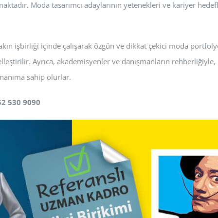
maktadır. Moda tasarımcı adaylarının yetenekleri ve kariyer hedefl
n işbirliği içinde çalışarak özgün ve dikkat çekici moda portfolyol
leştirilir. Ayrıca, akademisyenler ve danışmanların rehberliğiyle, p
onanıma sahip olurlar.
52 530 9090