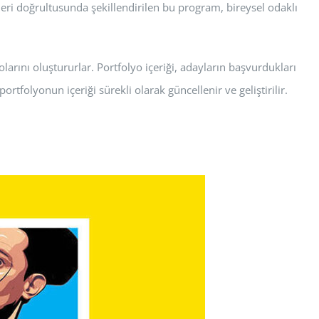
eri doğrultusunda şekillendirilen bu program, bireysel odaklı
arını oluştururlar. Portfolyo içeriği, adayların başvurdukları
ortfolyonun içeriği sürekli olarak güncellenir ve geliştirilir.