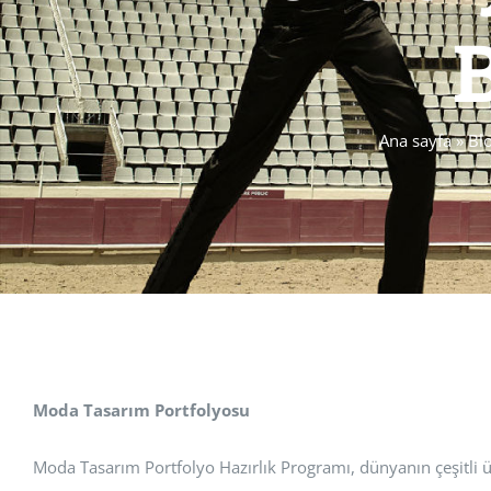
Ana sayfa
»
Bl
Moda Tasarım Portfolyosu
Moda Tasarım Portfolyo Hazırlık Programı, dünyanın çeşitli ü