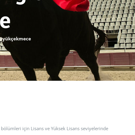
e
 Büyükçekmece
bölümleri için Lisans ve Yüksek Lisans seviyelerinde