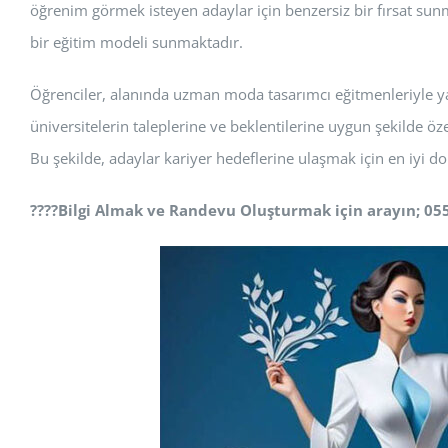
öğrenim görmek isteyen adaylar için benzersiz bir fırsat sun
bir eğitim modeli sunmaktadır.
Öğrenciler, alanında uzman moda tasarımcı eğitmenleriyle yakı
üniversitelerin taleplerine ve beklentilerine uygun şekilde özel
Bu şekilde, adaylar kariyer hedeflerine ulaşmak için en iyi d
????
Bilgi Almak ve Randevu Oluşturmak için arayın; 05