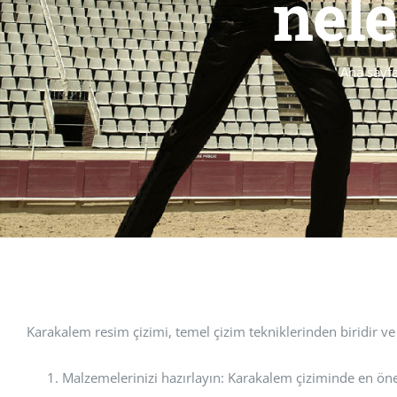
nele
Ana sayf
Karakalem resim çizimi, temel çizim tekniklerinden biridir ve 
Malzemelerinizi hazırlayın: Karakalem çiziminde en öneml