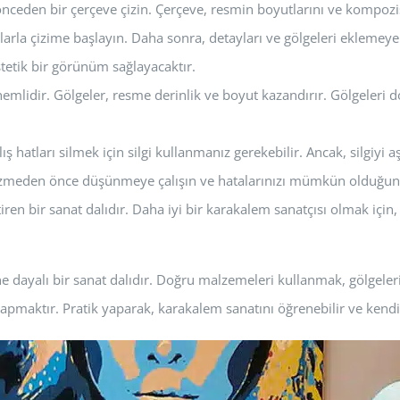
önceden bir çerçeve çizin. Çerçeve, resmin boyutlarını ve kompozi
atlarla çizime başlayın. Daha sonra, detayları ve gölgeleri ekleme
tetik bir görünüm sağlayacaktır.
mlidir. Gölgeler, resme derinlik ve boyut kazandırır. Gölgeleri do
 hatları silmek için silgi kullanmanız gerekebilir. Ancak, silgiyi a
ı çizmeden önce düşünmeye çalışın ve hatalarınızı mümkün olduğunc
ren bir sanat dalıdır. Daha iyi bir karakalem sanatçısı olmak için,
ne dayalı bir sanat dalıdır. Doğru malzemeleri kullanmak, gölgel
maktır. Pratik yaparak, karakalem sanatını öğrenebilir ve kendiniz