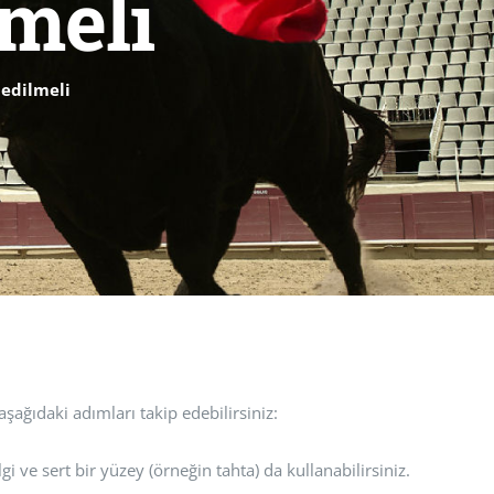
lmeli
 edilmeli
şağıdaki adımları takip edebilirsiniz:
 ve sert bir yüzey (örneğin tahta) da kullanabilirsiniz.