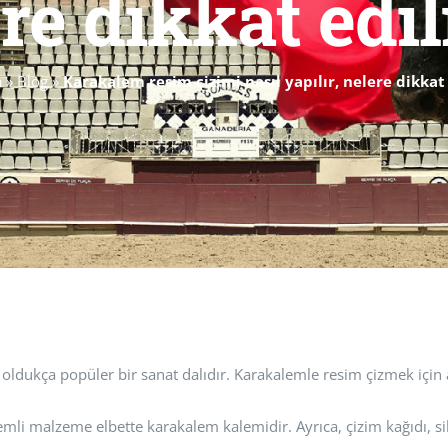
re dikkat edi
a
»
Blog
»
Karakalem resim çizimi nasıl yapılır, nelere dikkat
oldukça popüler bir sanat dalıdır. Karakalemle resim çizmek için a
i malzeme elbette karakalem kalemidir. Ayrıca, çizim kağıdı, silgi