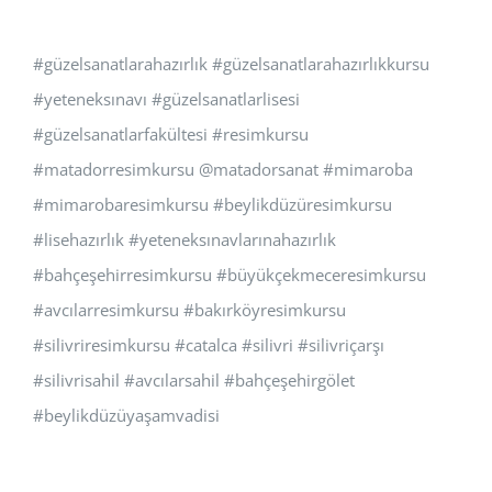
#güzelsanatlarahazırlık #güzelsanatlarahazırlıkkursu
#yeteneksınavı #güzelsanatlarlisesi
#güzelsanatlarfakültesi #resimkursu
#matadorresimkursu @matadorsanat #mimaroba
#mimarobaresimkursu #beylikdüzüresimkursu
#lisehazırlık #yeteneksınavlarınahazırlık
#bahçeşehirresimkursu #büyükçekmeceresimkursu
#avcılarresimkursu #bakırköyresimkursu
#silivriresimkursu #catalca #silivri #silivriçarşı
#silivrisahil #avcılarsahil #bahçeşehirgölet
#beylikdüzüyaşamvadisi