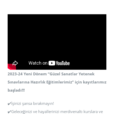
2023-24 Yeni Dönem “Güzel Sanatlar Yetenek
Sınavlarına Hazırlık Eğitimlerimiz” için kayıtlarımız
başladı!!!
✔️İşinizi şansa bırakmayın!
✔️Geleceğinizi ve hayallerinizi merdivenaltı kurslara ve